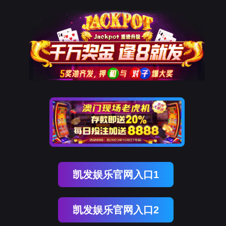
威九国际官网
解决方案
合作伙伴
产品方案
SaaS/软
斗拱智
渠道服
开放支付能力，与合作伙伴共创解决方案
斗拱
斗門
公司介绍
银行
集团
资质荣誉
连锁
Adapay
件公司
能助手
务商
基础产品
PayFac工具
标准解
斗門
商业综合体
零售连锁
品牌商
医美连锁
技术能力
升级技术能力，让支付接入更简单、更高效、更智能
航旅
餐饮连锁
连接器
数据集成
跨云Ia
酒店连锁
AI应用
区块链
10大场景解决方案：全渠道资金管理、
管理、连锁采购结算中心、智能对账中心
台、电子礼品卡、电子发票、账单支付
运营服务
全方位、全链路运营服务保障，客户体验升级