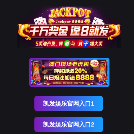
威九国际官网
解决方案
合作伙伴
产品方案
SaaS/软
斗拱智
渠道服
开放支付能力，与合作伙伴共创解决方案
斗拱
斗門
公司介绍
银行
集团
资质荣誉
连锁
Adapay
件公司
能助手
务商
基础产品
PayFac工具
标准解
斗門
商业综合体
零售连锁
品牌商
医美连锁
技术能力
升级技术能力，让支付接入更简单、更高效、更智能
航旅
餐饮连锁
连接器
数据集成
跨云Ia
酒店连锁
AI应用
区块链
运营服务
全方位、全链路运营服务保障，客户体验升级