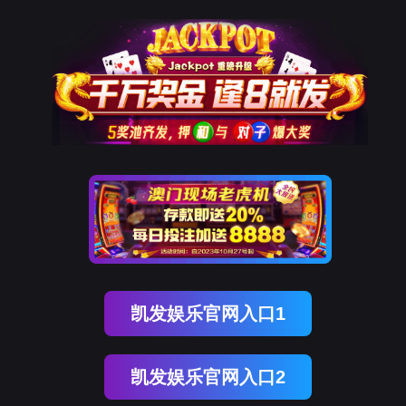
凯发娱乐官网入口1
凯发娱乐官网入口2